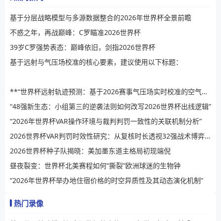
基于分层战略模型与多源数据整合的2026年世界杯全景前瞻
不惑之年，再战巅峰：C罗瞄准2026世界杯
39岁C罗强势表态：巅峰依旧，剑指2026世界杯
基于远射与气压场校准的核心要素，建议使用以下标题：
**“世界杯远射轨迹预测：基于2026赛事气压场实时校准的空气动力学模型构建”**
“48强新生态：小组第三的逆袭法则如何改写2026世界杯出线逻辑”
“2026年世界杯VAR操作环境与裁判判罚一致性的关联机制分析”
2026世界杯VAR判罚时效性研究：从复核时长透视32强战术博弈结构
2026世界杯种子队揭晓：美加墨东道主格局初现端倪
昼夜裂变：世界杯北美赛程如何“撕裂”欧洲球迷的生物钟
“2026年世界杯举办地住宿价格的时空异质性及其动态演化机制”
热门录像