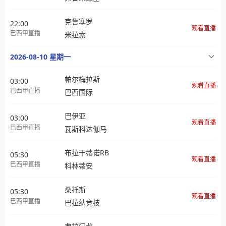
克鲁塞罗
22:00
观看直播
巴西甲直播
米拉索
2026-08-10 星期一
帕尔梅拉斯
03:00
观看直播
巴西甲直播
巴西国际
巴伊亚
03:00
观看直播
巴西甲直播
瓦斯科达伽马
布拉干蒂诺RB
05:30
观看直播
巴西甲直播
科林蒂安
桑托斯
05:30
观看直播
巴西甲直播
巴拉纳竞技